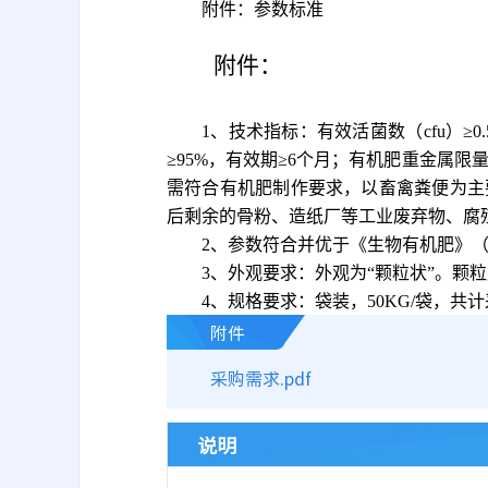
附件：参数标准
附件：
1、技术指标：
有效活菌数（
cfu）≥
≥95%，有效期≥6个月；有机肥重金属限量分别为
需符合有机肥制作要求，以畜禽粪便为主
后剩余的骨粉、造纸厂等工业废弃物、腐
2
、
参数符合并优于《生物有机肥》
3
、
外观要求：外观为
“颗粒状”。颗
4
、
规格要求：袋装，
50KG/袋，共计
附件
采购需求.pdf
说明