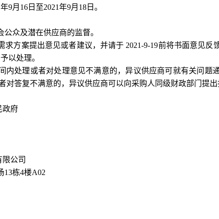
1年
9
月
16
日至
2021年
9
月
18
日。
会公众及潜在供应商的监督。
需求方案提出意见或者建议，并请于
2021-
9
-
19
前将书面意见反
内予以处理。
间内处理或者对处理意见不满意的，异议供应商可就有关问题
者对答复不满意的，异议供应商可以向采购人同级财政部门提出
民政府
有限公司
场
13栋4楼A02