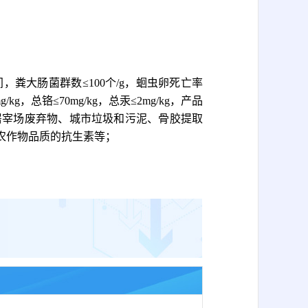
.5之间，粪大肠菌群数≤100个/g，蛔虫卵死亡率
g，总铬≤70mg/kg，总汞≤2mg/kg，产品
屠宰场废弃物、城市垃圾和污泥、骨胶提取
农作物品质的抗生素等；