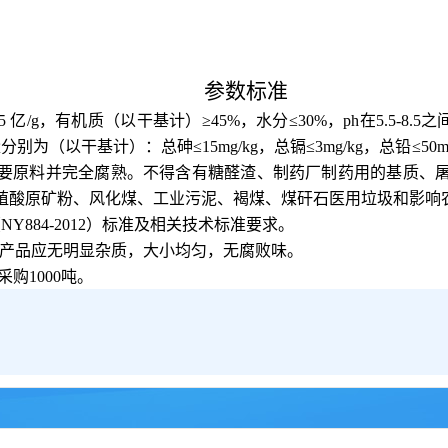
参数标准
0.5 亿/g，有机质（以干基计）≥45%，水分≤30%
，
ph在5.5-8
（以干基计）：总砷≤15mg/kg，总镉≤3mg/kg，总铅≤50mg/k
要原料并完全腐熟。不得含有糖醛渣、制药厂制药用的基质、
殖酸原矿粉、风化煤、工业污泥、褐煤、煤矸石医用垃圾和影响
（
NY884-2012）标准及相关技术标准要求。
粒产品应无明显杂质，大小均匀，无腐败味。
采购1000吨。