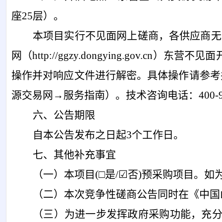
座25层）
。
本项目实行不见面网上
磋商
，各供应商无
网
（
http://ggzy.dongying.gov.cn）
东营不见面
操作并对响应文件进行解密。具体操作请参考
源交易网→服务指南）。技术咨询电话：400-998-
六、公告期限
自本公告发布之日起
3个工作日。
七、其他补充事宜
（一）
本项目
(□是/☑否)
预采购项目。如
（
二
）本次竞争性磋商公告同时在《中国
（
三
）为进一步发挥政府采购功能，充