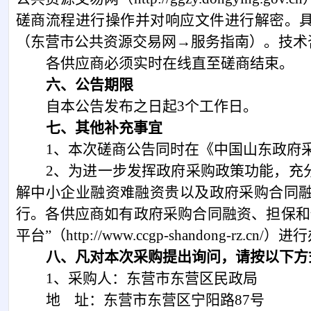
磋商
流程进行操作并对响应文件进行解密。
（东营市公共资源交易网→服务指南）。技术咨询电话：40
各供应商必须实时在线直至
磋商
结束。
六、公告期限
自本公告发布之日起
3
个工作日
。
七、其他补充事宜
1、本
次磋商公告同时在《
中国山东政府
2、
为进一步发挥政府采购政策功能，充
解中小企业融资难融资贵以及政府采购合同
行。各
供应商
如有政府采购合同融资、担保和
平台”（http://www.ccgp-shandong-rz.cn/）
八、凡对本次采购提出询问，请按以下方
1、采购人：东营市东营区民政局
地
址：东营市东营区宁阳路
87号