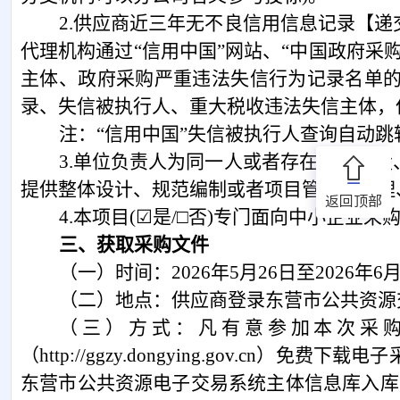
2.供应商近三年无不良信用信息记录【
代理机构通过“信用中国”网站、“中国政府
主体、政府采购严重违法失信行为记录名单
录、失信被执行人、重大税收违法失信主体，
注：
“信用中国”失信被执行人查询自动跳转入“中国
3.单位负责人为同一人或者存在直接控
提供整体设计、规范编制或者项目管理、监理
返回顶部
4.本项目(☑是/□否)专门面向中小企业采
三、获取
采购
文件
（
一
）时间：
202
6
年
5
月
26
日至
202
6
年
6
（
二
）地点：
供应商
登录东营市公共资源
（
三
）方式：凡有意参加本次采
（
http://ggzy.dongying.gov.cn）免费下载电子
东营市公共资源电子交易系统主体信息库入库