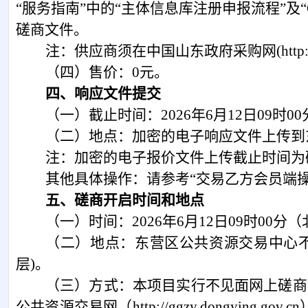
“服务指南”
中的
“主体信息库注册申报流程”及
磋商
文件。
注：供应商须在中国山东政府采购网
(ht
（
四
）售价：
0元。
四、响应文件提交
（
一
）截止时间：
202
6
年
6
月
12
日
09时00
（
二
）地点：加密的电子
响应
文件上传到
注：加密的电子报价文件上传截止时间为
其他具体操作：请参考
“交易乙方会员端
五、磋商开启时间和地点
（
一
）时间：
202
6
年
6
月
12
日
09时00分
（
（
二
）地点：
东营区公共资源交易中心
层)。
（
三
）方式：本项目实行不见面网上
磋商
公共资源
交易网
（
http://ggzy.dongying.gov.cn