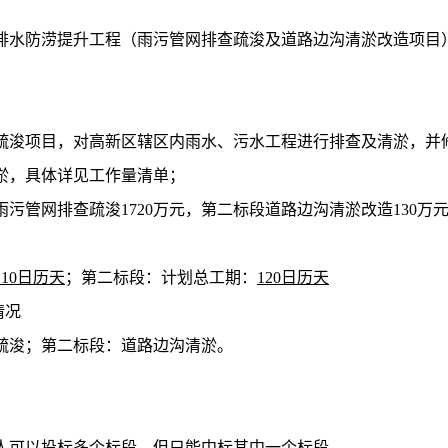
排水防涝提升工程（雨污管网排查疏浚及道路边沟清淤改造项目
疏浚项目，对高新区辖区内雨水、污水工程进行排查及清淤，并
淤
，
具体详见工作量清单
；
段雨污管网排查疏浚1720万元，第二标段道路边沟清淤改造130万
210日历天
；第二标段：
计划总工期：
120日历天
情况
疏浚；第二标段：道路边沟清淤。
。
人可以投标多个标段，但只能中标其中一个标段。