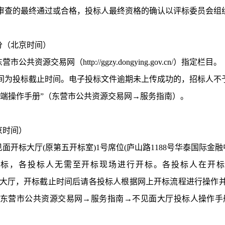
审查的最终通过或合格，投标人最终资格的确认以评标委员会组
00分（北京时间）
东营市公共资源交易网（
http://ggzy.dongying.gov.cn/）指定栏目。
间为投标截止时间。电子投标文件逾期未上传成功的，招标人不
员端操作手册”（东营市公共资源交易网→服务指南）。
北京时间）
面开标大厅(原第五开标室)1号席位(庐山路1188号华泰国际金融中
开标，各投标人无需至开标现场进行开标。各投标人在开
ov.cn/）不见面开标大厅，开标截止时间后请各投标人根据网上开标流
市公共资源交易网→服务指南→不见面大厅投标人操作手册），技术咨