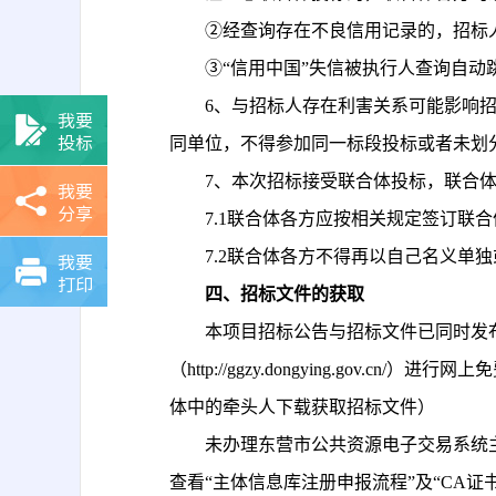
②经查询存在不良信用记录的，招标
③
“信用中国”失信被执行人查询自动跳转入“中
6、
与招标人存在利害关系可能影响
我要
投标
同单位，不得参加同一标段投标或者未划
7、本次招标接受联合体投标，联合
我要
分享
7.1联合体各方应按相关规定签订联
7.2联合体各方不得再以自己名义单
我要
打印
四、招标文件的获取
本项目招标公告与招标文件已同时发
（http://ggzy.dongying.g
体中的牵头人下载获取招标文件）
未办理东营市公共资源电子交易系统
查看“主体信息库注册申报流程”及“CA