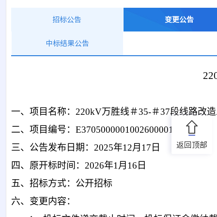
招标公告
变更公告
中标结果公告
2
一、
项目名称：
220kV万胜线＃35-＃37段线路改
二、项目编号
：
E3705000001002600001；
返回顶部
三、公告发布日
期：
2025
年
12
月
17
日
四、原开标时间：
202
6
年
1
月
16
日
五、招标方式：公开招标
六、变更内容：