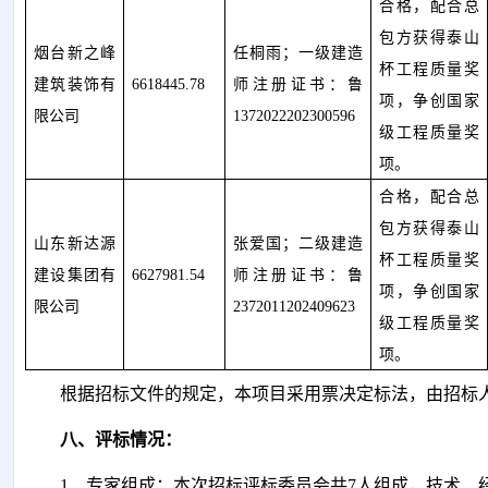
合格，配合总
包方获得泰山
烟台新之峰
任桐雨
；一级建造
杯工程质量奖
建筑装饰有
6618445.78
师注册证书：鲁
项，争创国家
限公司
1372022202300596
级工程质量奖
项。
合格，配合总
包方获得泰山
山东新达源
张爱国；二级建造
杯工程质量奖
建设集团有
6627981.54
师注册证书：鲁
项，争创国家
限公司
2372011202409623
级工程质量奖
项。
根据招标文件
的
规定，
本项目采用票决定标法，由招标
八、评标情况：
1、专家组成：本次招标评标委员会共
7
人组成，
技术、