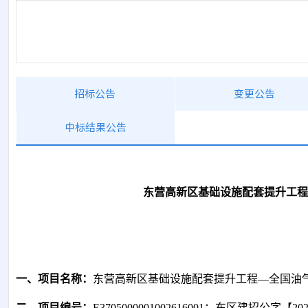
招标公告
变更公告
中标结果公告
东营高新区基础设施配套提升工程
一、项目名称：
东营高新区基础设施配套提升工程
—全国油
二、项目编号：
E3705000001002616001；东区建招公字【20