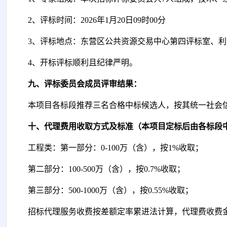
2、评标时间：
202
6
年
1
月
20
日
09时00分
3、评标地点：东营区公共资源交易中心第
四
评标室
、
利
4、开标评标顺利且纪律严明。
九、评标委员会成员评审结果：
本项目各标段
推荐三名合格中标候选人，
按
其
统一社会
十、代理费用收取方式及标准（本项目定标后由
各标段
工程类：第一部分：
0-100万（含），按1%收取；
第二部分：
100-500万（含），按0.7%收取；
第三部分：
500-1000万（含），按0.55%收取；
招标代理服务收费按差额定率累进法计算，代理费收费