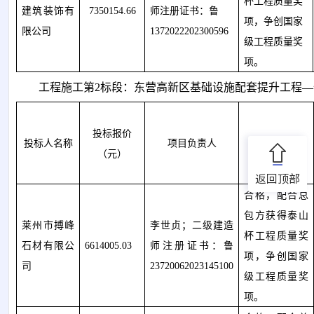
杯工程质量奖
建筑装饰有
7350154.66
师注册证书：鲁
项，争创国家
限公司
1372022202300596
级工程质量奖
项。
工程施工第
2
标段：东营高新区基础设施配套提升工程
—
投标报价
投标人名称
项目负责人
质量
标准
（元）
返回顶部
合格，配合总
包方获得泰山
莱州市搏峰
李世贞；二级建造
杯工程质量奖
石材有限公
6614005.03
师注册证书：鲁
项，争创国家
司
23720062023145100
级工程质量奖
项。