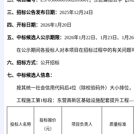
三、招标公告发布日期：
202
5
年
1
2
月
2
4
日
四、开标日期：
202
6
年
1
月
2
0
日
五、中标
候选人
公示期限：
202
6
年
1
月
22
日、
1
月
23
日、
1
月
26
在公示期间各投标人对本
项目
在招标过程中的有关问题
六、招标方式：
公开招标
七、中标
候选人
信息
：
按
其
统一社会信用代码后
4位（除校验码外）大小排位
工程施工第
1标段：
东营高新区基础设施配套提升工程
—
投标报价
投标人名称
项目负责人
质量
标准
（元）