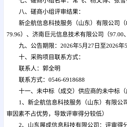
七、磋商小组
名单：
常飞、杨文博、张雪
八、磋商小组评审结果：
新企航信息科技服务（山东）有限公司
（
79.96
）
、
济南巨元信息技术有限公司
（
97.00
九、公告期限：
202
6
年
5
月
27
日
至
202
6
年
十、采购项目联系方式：
联系人：
郭全明
联系方式：
0546-
6918688
十一、未中标（成交）供应商的未中标（
1、
新企航信息科技服务（山东）有限公
审因素不占优势，
导致评审得分较低）
2、
山东展成信息科技有限公司
：评审得