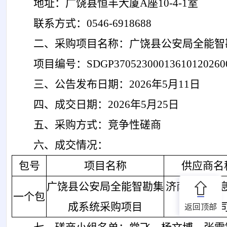
地址：
广饶县
恒丰大厦
A座10-4-1室
联系方式：
0546-
6918688
二、采购项目名称：
广饶县公安局全能智
项目编号：
SDGP370523000136101202
三、公告发布日期：
202
6
年
5
月
11
日
四、
成交
日期：
202
6
年
5
月
25
日
五、采购方式：
竞争性磋商
六、
成交
情况：
包号
项目
名称
供应商
名
广饶县公安局全能智勘集
济南巨元信
一个包
返回顶部
成系统采购项目
有限公