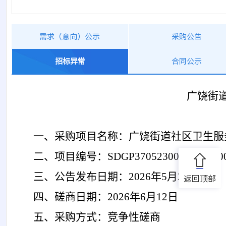
需求（意向）公示
采购公告
招标异常
合同公示
广饶街
一、采购项目名称：
广饶街道社区卫生服
二、项目编号：
SDGP3705230002026020
三、公告发布日期：
2026年5月
25
日
返回顶部
四、磋商日期：
2026年
6
月
12
日
五、采购方式：
竞争性磋商