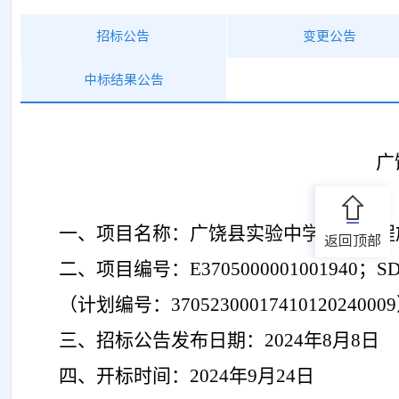
招标公告
变更公告
中标结果公告
广
一、项目名称：
广饶县实验中学扩建工程
返回顶部
二、项目编号：
E3705000001001940；SD
（计划编号：
3705230001741012024000
三、招标公告发布日期：
2024年
8
月
8
日
四、开标时间：
2024年
9
月
24
日