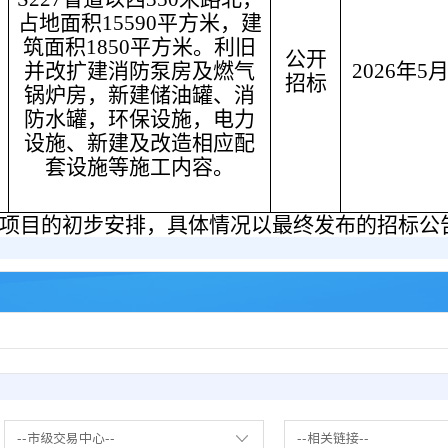
占地面积15590平方米，建
筑面积
1850平方米
。利旧
公开
并改扩建消防泵房及
燃气
202
6年5
招标
锅炉房，新建储油罐
、
消
防水罐，环保设施，电力
设施
、新建及改造相应配
套设施
等
施工内容
。
项目的初步安排，具体情况以最终发布的招标公
--市级交易中心--
--相关链接--