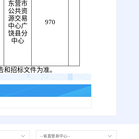
东营市
公共资
源交易
月
970
/
中心广
饶县分
中心
告和招标文件为准。
--省直管县中心--