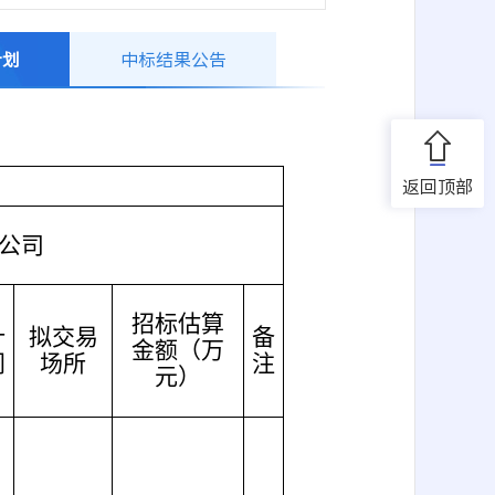
计划
中标结果公告
返回顶部
公司
招标估算
计
拟交易
备
金额（万
间
场所
注
元）