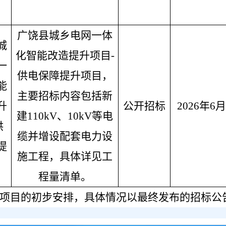
广饶县城乡电网一体
城
化智能改造提升
项目
-
一
供电保障提升项目，
能
主要招标内容包括
新
升
公开招标
2026年6月
建
110kV、10kV
等电
供
缆并增设配套电力设
提
施工程
，具体详见工
目
程量清单。
项目的初步安排，具体情况以最终发布的招标公