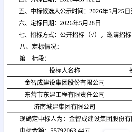
五、中标候选人公示时间：
202
6
年
5
月
25
日
六、定标日期：
2026年5月28日
七、招标方式：
公开招标（
√），邀请招标
八
、
定标情况
：
第一标段：
投标人名称
金智成建设集团股份有限公司
东营市东建工程有限责任公司
济南城建集团有限公司
现确定中标人为：金智成建设集团股份有
中标金额：
55792063.44元