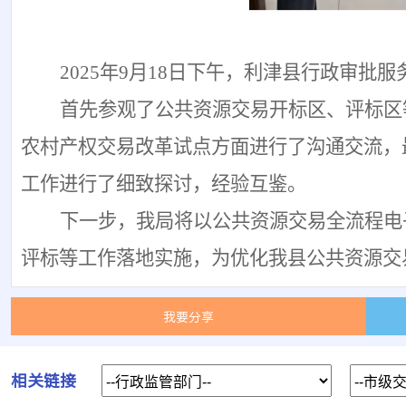
2025年9月18日下午
，
利津县行政审批服
首先参观了
公共资源交易
开标区、评标区
农村产权交易改革试点
方面
进行
了沟通交流
，
工作进行了细致探讨，经验互鉴
。
下一步，我局
将
以公共资源交易全流程电
评标等工作落地实施，为优化我县公共资源交
我要分享
相关链接