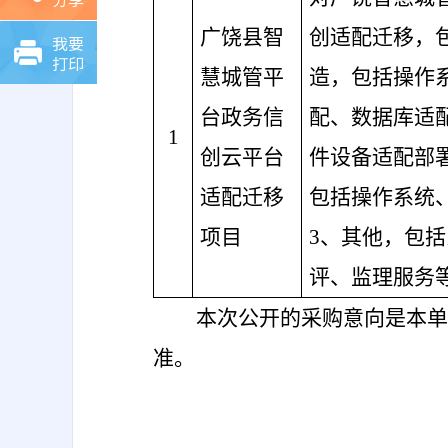
广饶县智
创适配迁移，
我要
打印
慧城管平
造，包括操作
台政务信
配、数据库适
1
创云平台
件设备适配部
适配迁移
包括操作系统
项目
3、其他，包
评、监理服务
本次公开的采购意向是本单
准。