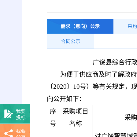
需求（意向）公示
采
合同公示
广饶县综合行
为便于供应商及时了解政府
〔
2020〕10号）等有关规定
向公开如下：
我要
序
采购项目
投标
采
号
名称
我要
对广饶智慧城
分享