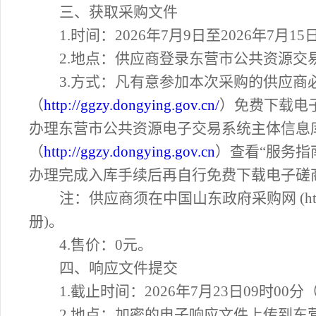
三、获取
采购
文件
1.时间：
2026
年
7
月
9
日至
202
6
年
7
月
15
2.地点：
供应商登录东营市公共资源交
3.方式：凡有意参加本次采购的供应
（
http://ggzy.dongying.gov.cn/
）免费下载电
办理东营市公共资源电子交易系统主体信息
（
http://ggzy.dongying.gov.cn
）查看
“服务指
办理完成入库手续后再自行免费下载电子磋
注：供应商须在中国山东政府采购网
(
册)。
4.售价：0元。
四、响应文件提交
1.
截止时间：
202
6
年
7
月
23
日
09时00
分
2.
地点：加密的电子响应文件上传到东