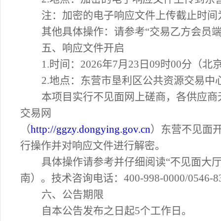
注：加密的电子
响应
文件上传截止时间
其他具体操作：请参考
“交易乙方会员
五、响应文件开启
1.
时间：
202
6
年
7
月
23
日
09时00
分（北
2.
地点：东营市垦利区公共资源交易中
本项目实行不见面网上磋商，各供应商
交易网
（
http://ggzy.dongying.gov.cn
）东营不见面
行操作并对响应文件进行解密。
具体操作请参考并仔细阅读
“不见面大
南）。技术咨询电话：400-998-0000/05
六、公告期限
自本公告发布之日起
5个工作日。