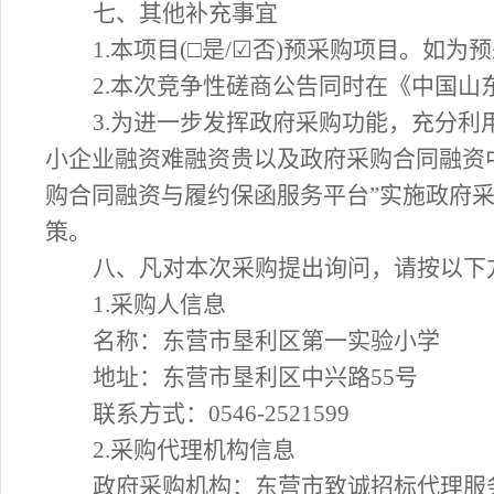
七、其他补充事宜
1.
本项目
(
□
是
/
☑
否
)预采购项目。如为
2.
本次竞争性磋商公告同时在《中国山
3.
为进一步发挥政府采购功能，充分利
小企业融资难融资贵以及政府采购合同融资
购合同融资与履约保函服务平台”实施政府采
策。
八、
凡
对本次
采购
提出询问，请按以下
1.采购人信息
名称
：
东营市垦利区第
一
实验小学
地址：东营市垦利区
中兴路
55
号
联系方式：
0546-2521599
2.采购代理机构信息
政府采购机构：东营市致诚招标代理服