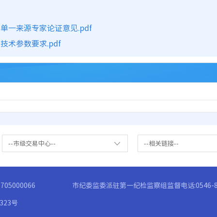
一来源专家论证意见.pdf
术参数要求.pdf
--市级交易中心--
--相关链接--
05000066
市纪委监委派驻第一纪检监察组监督电话:0546-83
3323号