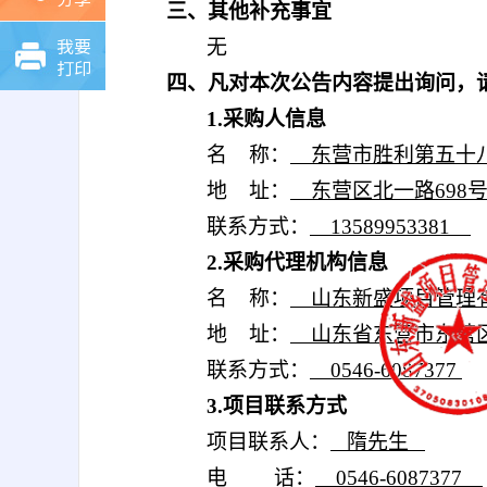
三、
其他补充事宜
我要
无
打印
四、凡对本次公告内容提出询问，
1.采购人信息
名
称：
东营市胜利第五十
地
址：
东营区北一路
69
联系方式：
13589953381
2
.
采购代理机构信息
名
称：
山东新盛项目管理
地
址：
山东省东营市
东营
联系方式：
0546-6087377
3.项目联系方式
项目联系人：
隋先生
电
话：
0546-6087377