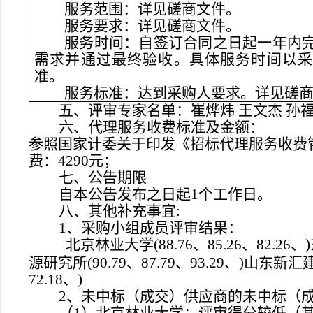
服务范围：详见
磋商
文件
。
服务要求：详见
磋商
文件
。
服务时间：
自签订合同之日起一年内
需求并通过最终验收。具体服务时间以采
准。
服务标准：达到采购人要求。详见
磋
五、评审专家名单
：
崔
烨炜
王文杰
孙
六、代理服务收费标准及金额：
参照国家计委关于印发《招标代理服务收费
费：
4290
元；
七、公告期限
自本公告发布之日起
1个工作日。
八、其他补充事宜
:
1、采购小组成员评审结果：
北京林业大学
(88.76、85.26、82
源研究所(90.79、87.79、93.29、)山东新汇
72.18、)
2、未中标（成交）供应商的未中标（