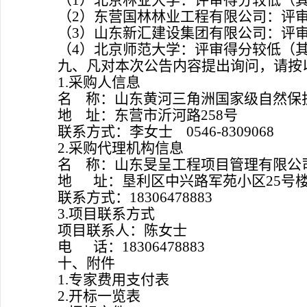
（
1）北京林业大学：评审得分较低（
（
2）
东营国林林业工程有限公司
：评
（
3）
山东新汇建设集团有限公司
：评
（
4）
北京师范大学
：评审得分较低（
九、凡对本次公告内容提出询问，请按
1.采购人信息
名
称：山东黄河三角洲国家级自然保
地
址：东营市沂河路
258号
联系方式：
李女士
0546-8309068
2.采购代理机构信息
名
称：山东旻呈工程项目管理有限公
地
址：垦利区中兴路军苑小区
25号楼
联系方式：
18306478883
3.项目联系方式
项目联系人：陈女士
电
话：
18306478883
十、附件
1.专家费用支付表
2.开标一览表