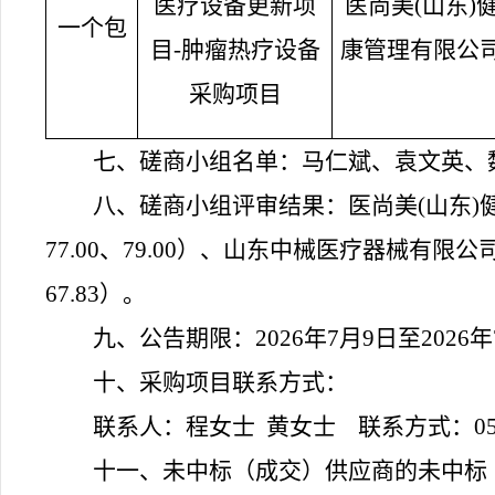
医疗设备更新项
医尚美
(山东)
一个
包
目
-肿瘤热疗设备
康管理有限公
采购项目
七
、
磋商小组名单：
马仁斌、袁文英、
八
、磋商小组评审结果：
医尚美
(山东
77.00、79.00
）、
山东中械医疗器械有限公
67.83
）
。
九
、公告期限：
202
6
年
7
月
9
日至
202
6
年
十、采购项目联系方式
：
联系人：
程女士
黄女士
联系方式：
0
十
一
、未中标（成交）供应商的未中标