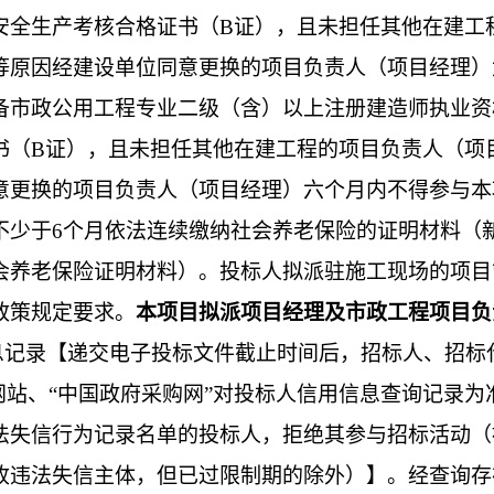
安全生产考核合格证书（
B证），且未担任其他在建工
等原因经建设单位同意更换的项目负责人（项目经理）
备
市政公用
工程专业
二
级（
含
）
以上
注册建造师执业资
书（
B证），且未担任其他在建工程的项目负责人（项
意更换的项目负责人（项目经理）六个月内不得参与本
不少于
6
个月依法连续缴纳社会养老保险的证明材料（
会养老保险证明材料）。投标人拟派驻施工现场的项目
政策规定要求。
本项目拟派项目经理及市政工程项目负
息记录【递交电子投标文件截止时间后，招标人、招标
”网站、“中国政府采购网”对投标人信用信息查询记录
法失信行为记录名单的投标人，拒绝其参与招标活动（
收违法失信主体，但已过限制期的除外）】。经查询存