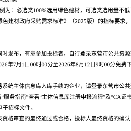
例为：必选类
100%选用绿色建材，可选类选用量不低
绿色建材政府采购需求标准》（
2025版）
的指标要求，
同时发布，有意参加投标者，自行登录东营市公共资源
2026年
7
月
1
日
00
时
00分至2026年
8
月
12
日
9
时
00
分免费
易系统主体信息库入库手续的企业，请登录东营市公共
.gov.cn/）查看“服务指南”查看“主体信息库注册申报流程”
电子招标文件。
表资格审查的最终通过或合格，投标人最终资格的确认