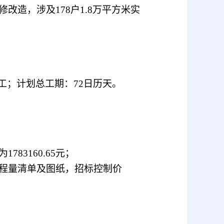
修改造，涉及
178
户
1.8
万平方米实
日竣工；计划总工期：72日历天。
为
1783160.65元；
程量清单及图纸，招标控制价