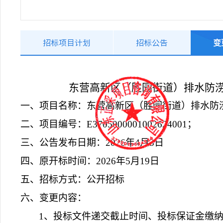
招标项目计划
招标公告
变
东营高新区（胜园街道）排水防
一、
项目名称：
东营高新区（胜园街道）排水防
二、项目编号
：
E3705000001002624001；
三、公告发布日
期：
2026
年
4
月
3
日
四、原开标时间：
202
6
年
5
月
19
日
五、招标方式：公开招标
六、变更内容：
1、投标文件递交截止时间、投标保证金缴