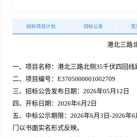
招标项目计划
招标公告
变
港北三路
一、
项目名称：
港北三路北侧
35千伏四回
二、项目编号：
E3705000001002709
三、招标公告发布日期：
202
6
年
05
月
12
日
四、开标日期：
202
6
年
6
月
2
日
五、中标公示期限：
20
26
年
6
月
3
日
-
202
6
年
6
门以书面实名形式反映。