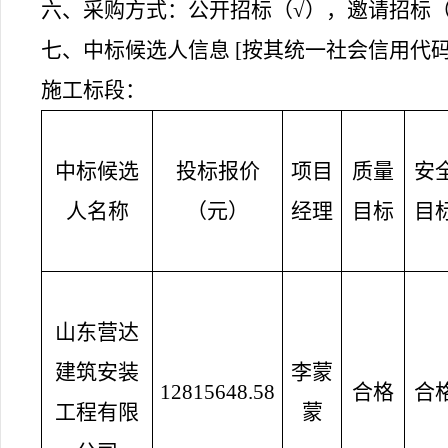
六、采购方式：
公开招标（
√），邀请招标（
七、中标候选人信息
[按其统一社会信用代
施工标段：
中标候选
投标报价
项目
质量
安
人
名称
（
元
）
经理
目标
目
山东营达
建筑安装
李蒙
12815648.58
合格
合
工程有限
蒙