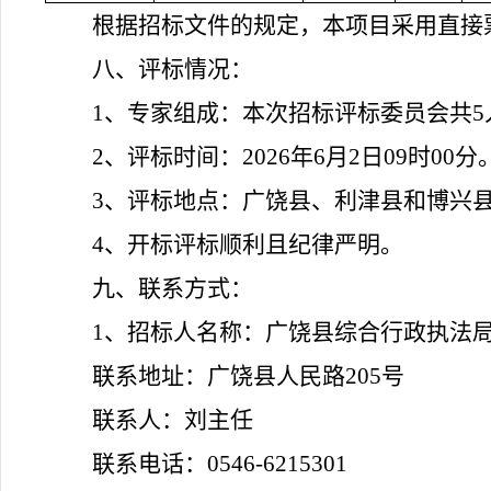
根据招标文件的规定，本项目采用直接
八、评标情况：
1、专家组成：本次招标评标委员会共
5
2、评标时间：202
6
年
6
月
2
日
09时00分
3、评标地点：广饶县、
利津县
和博兴
4、
开标
评标顺利且纪律严明。
九
、联系方式：
1、
招标人
名称
：
广饶县综合行政执法
联系地址：广饶县人民路
205号
联系人：
刘主任
联系电话：
0546-6215301