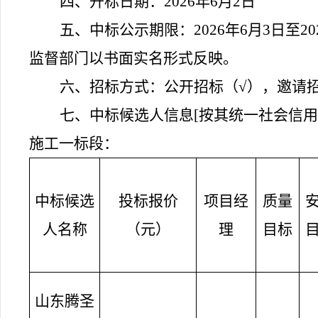
四、开标日期：
2026
年
6
月
2
日
五、
中标
公示
期限
：
202
6
年
6
月
3
日至
20
监督部门以书面实名形式反映。
六、
招标
方式：
公开招标
（
√
），邀请
七、中标候选人信息
[按其统一社会信
施工一标段：
中标候选
投标报价
项目经
质量
人名称
（元）
理
目标
山东腾圣