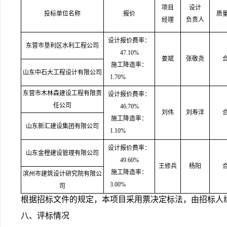
项目
设计
投标单位名称
报价
质
经理
负责人
设计报价费率：
东营市垦利区水利工程公司
47.10%
姜斌
张敬尧
施工降造率：
山东中石大工程设计有限公司
1.70%
东营市木林森建设工程有限责
设计报价费率：
任公司
46.70%
刘伟
刘寿洋
施工降造率：
山东新汇建设集团有限公司
1.10%
设计报价费率：
山东金橙建设管理有限公司
49.60%
王修兵
杨阳
施工降造率：
滨州市建筑设计研究院有限公
3.00%
司
根据招标文件的规定，本项目采用票决定标法，由招标人
八、评标情况