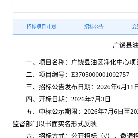
招标项目计划
招标公告
变
广饶县油
一、项目名称：
广饶县油区净化中心项
二、项目编号：
E3705000001002757
三、招标公告发布日期
：2026
年
6
月
11
四、开标日期：
2026
年7
月
3
日
五、中标公示期限
：2026
年
7
月
6
日至
20
监督部门以书面实名形式反映
六、招标方式：
公开招标（√），邀请