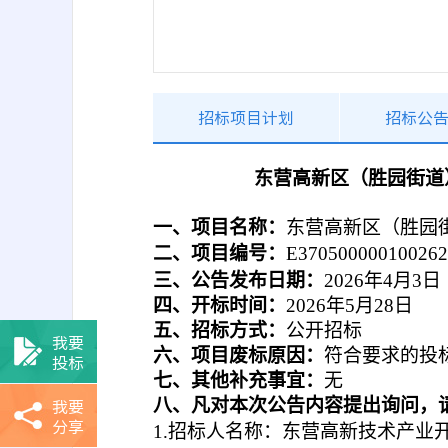
招标项目计划
招标公
东营高新区（胜园街道
一、项目名称：
东营高新区（胜园
二、项目编号：
E370500000100262
三、公告发布日期：
202
6
年
4
月
3
日
四、开标时间：
202
6
年
5
月
28
日
五、招标方式：
公开招标
我要
六、
项目
废标原因：
符合要求的投
投标
七、
其他补充事宜：
无
我要
八、
凡对本次公告内容提出询问，
分享
1.招标人名称：东营高新技术产业