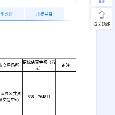
差评
结果公告
招标异常
返回顶部
招标估算金额（万
拟交易场所
备注
元）
利津县公共资
838
．764811
源交易中心