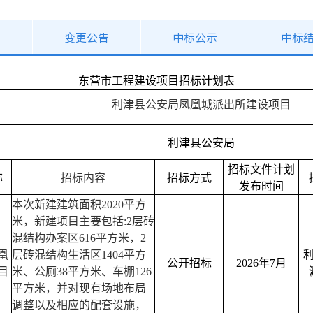
告
变更公告
中标公示
中标
东营市工程建设项目招标计划表
利津县公安局凤凰城派出所建设项目
利津县公安局
招标文件计划
称
招标内容
招标方式
发布时间
本次新建建筑面积
2020
平方
米，新建项目主要包括
:2
层砖
混结构办案区
616
平方米，
2
凰
层砖混结构生活区
1404
平方
公开招标
2026
年7月
目
米、公厕
38
平方米、车棚
126
平方米，并对现有场地布局
调整以及相应的配套设施，