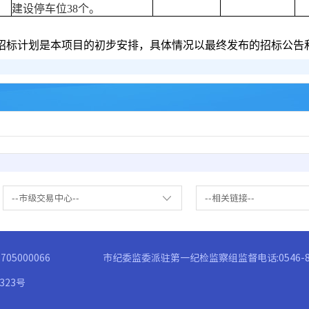
建设停车位
38
个。
招标计划是本项目的初步安排，具体情况以最终发布的招标公告
--市级交易中心--
--相关链接--
05000066
市纪委监委派驻第一纪检监察组监督电话:0546-83
3323号