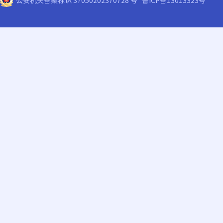
公安机关备案标识 37050202370728 号
鲁ICP备13013323号