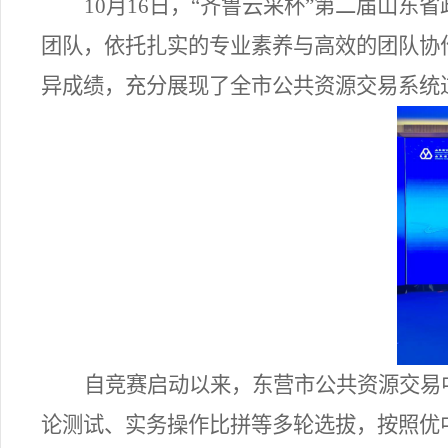
10月16
日，
“齐鲁云采杯”第二届山东
团队
，依托
扎实的专业素养
与
高效的团队协
异成
绩，充
分
展现
了
全
市公共资源交易
系统
自竞赛启动以来，东营市公共资源交易
论测试、实务操作比拼等多轮选拔，
按照
优