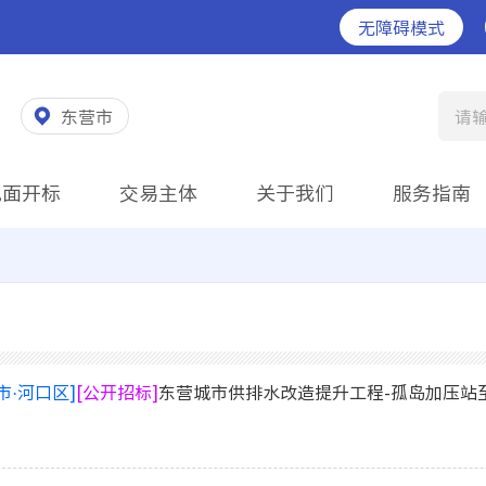
无障碍模式
东营市
请
见面开标
交易主体
关于我们
服务指南
市·河口区]
[公开招标]
东营城市供排水改造提升工程-孤岛加压站