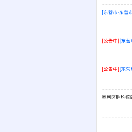
[东营市·东营市
[公告中]
[东营
[公告中]
[东营
垦利区胜坨镇